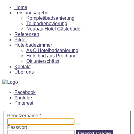
Home
Leistungsagebot
Komplettbadsanierung
Teilbadrenovierung
Neubau Hotel Gästebäder
Referenzen
Bilder
Hotelbadezimmer
A&O Hotelbadsanierung
Hotelbad aus Profihand
Oft unterschätzt
Kontakt
Über uns
Facebook
Youtube
Pinterest
Benutzername
*
Passwort
*
Passwort anzeigen